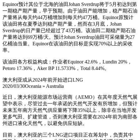
Equinor预计其位于北海的油田Johan Sverdrup将于5月初达到第
一期稳产期产量，早于预期。由于油田产能增加，稳产期石油
产量将从每天约44万桶增加到每天约47万桶。Equinor原预计
该油田将在夏季达到稳产期产量，然而在3月底，Johan
Sverdrup的日产量已经超过了43万桶。该油田二期稳产期石油
产量将达到69万桶/天。预计Johan Sverdrup油田可采储量为27
亿桶油当量。Equinor在该油田的目标是实现70%以上的采收
率。
该油田各方权益构成：作业者Equinor 42.6%，Lundin 20%，
Petoro 17.36%，Aker BP 11.5733%，Total 8.44%。
澳大利亚或从2024年前开始进口LNG
2020/03/30
Oceania » Australia
近日，澳大利亚能源市场运营商（AEMO）在其年度天然气展
望中表示，尽管过去一年承诺的天然气开发有所增加，但预计
未来五年南方天然气供应量将下降35%以上，除非在当地开发
更多气田、扩建管道，否则澳大利亚需要在2024年前为南部各
州进口液化天然气，以避免供应短缺。
目前，澳大利亚的三个LNG进口项目正在筹划中，负责其中