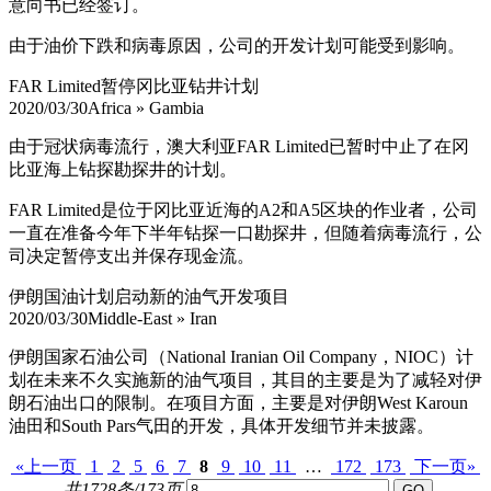
意向书已经签订。
由于油价下跌和病毒原因，公司的开发计划可能受到影响。
FAR Limited暂停冈比亚钻井计划
2020/03/30
Africa » Gambia
由于冠状病毒流行，澳大利亚FAR Limited已暂时中止了在冈
比亚海上钻探勘探井的计划。
FAR Limited是位于冈比亚近海的A2和A5区块的作业者，公司
一直在准备今年下半年钻探一口勘探井，但随着病毒流行，公
司决定暂停支出并保存现金流。
伊朗国油计划启动新的油气开发项目
2020/03/30
Middle-East » Iran
伊朗国家石油公司（Natio
nal Iranian Oil Company，NIOC）计
划在未来不久实施新的油气项目，其目的主要是为了减轻对伊
朗石油出口的限制。在项目方面，主要是对伊朗West Karoun
油田和South Pars气田的开发，具体开发细节并未披露。
«上一页
1
2
5
6
7
8
9
10
11
…
172
173
下一页»
共1728条/173页