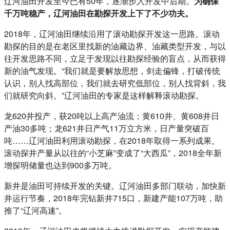
辽河油田开发至今已有50年，逐渐步入开发中后期。
为确保
千万吨稳产，辽河油田在勘探开发上下了不少功夫。
2018年，辽河油田继续沿用了滚动勘探开发这一思路。滚动
勘探的目的是在老区里找新的油藏边界、油藏类型开发，与以
往开发思路不同，立足于发现以往勘探经验的盲点，从而获得
新的油气发现。“我们就是要解放思想，剑走偏锋，打破传统
认识，别人找高部位，我们就去研究低部位，别人找背斜，我
们就研究向斜。”辽河油田的专家是这样解释滚动勘探。
龙620井投产，获20吨以上高产油流；黄610井、黄608井日
产油30多吨；龙621井日产气11万立方米，日产量突破百
吨……辽河油田利用滚动勘探，在2018年取得一系列成果。
滚动探井产量从以往的“小芝麻”变成了“大西瓜”，2018全年新
增探明储量也达到900多万吨。
新井是油田可持续开发的关键。辽河油田多部门联动，加快新
井运行节奏，2018年完钻新井715口，新建产能107万吨，助
推了“辽河高速”。