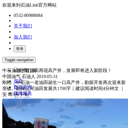
欢迎来到石油Link官方网站
0532-80988684
关于我们
加入我们
登录
Toggle navigation
中石油旗下老油田再现高产井，发展即将进入新阶段！
免费订阅
中国油气
石油人
2019-05-31
首页
刚刚，中石油一老油田诞生一口高产井，勘探开发再次迎来新
数据咨询
突破。勘探辽河油田发展共1700字｜建议阅读时间4分钟文 ｜
媒体服务
安 啼5月下旬
产业报告
油气数字化