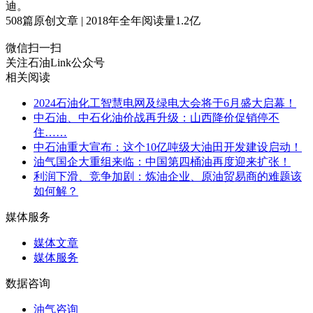
迪。
508
篇原创文章 | 2018年全年阅读量
1.2
亿
微信扫一扫
关注石油Link公众号
相关阅读
2024石油化工智慧电网及绿电大会将于6月盛大启幕！
中石油、中石化油价战再升级：山西降价促销停不
住……
中石油重大宣布：这个10亿吨级大油田开发建设启动！
油气国企大重组来临：中国第四桶油再度迎来扩张！
利润下滑、竞争加剧：炼油企业、原油贸易商的难题该
如何解？
媒体服务
媒体文章
媒体服务
数据咨询
油气咨询