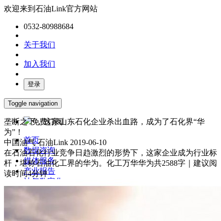
欢迎来到石油Link官方网站
0532-80988684
关于我们
加入我们
登录
Toggle navigation
垄断之下，这家山东石化企业杀出血路，成为了石化界“华
免费订阅
为”！
首页
中国油气
石油Link
2019-06-10
数据咨询
在石油石化行业竞争日趋激烈的形势下，这家企业成为行业标
媒体服务
杆，堪称石油化工界的华为。化工万华华为共2588字｜建议阅
产业报告
读时间4分钟
油气数字化