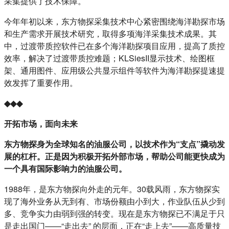
采集提供了技术保障。
今年年初以来，东方物探采集技术中心紧密围绕海洋勘探市场
和生产需求开展技术研究，取得多项海洋采集技术成果。其
中，过渡带质控软件已在多个海洋勘探项目应用，提高了质控
效率，解决了过渡带质控难题；KLSiesII显示技术、绘图框
架、通用图件、应用级公共显示组件等软件为海洋勘探提速提
效发挥了重要作用。
◆◆◆
开拓市场，面向未来
东方物探身为全球知名的油服公司，以技术作为“支点”撬动发
展的杠杆。正是因为积极开拓外部市场，帮助公司能更快成为
一个具有国际影响力的油服公司。
1988年，是东方物探向外走的元年。30载风雨，东方物探实
现了海外业务从无到有、市场份额由小到大，作业队伍从少到
多、竞争实力由弱到强的转变。现在是东方物探已不满足于只
是走出国门——“走出去” 的层面，正在“走上去”——高质量技