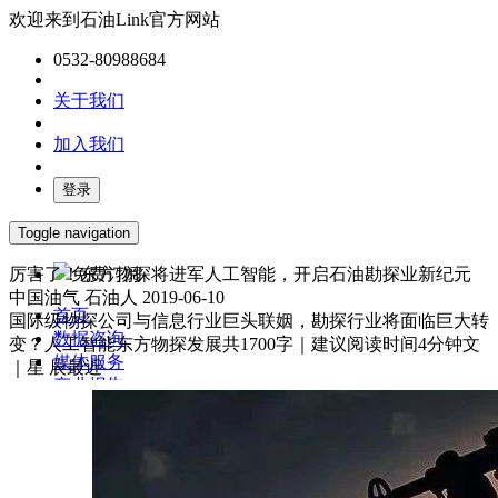
欢迎来到石油Link官方网站
0532-80988684
关于我们
加入我们
登录
Toggle navigation
厉害了！东方物探将进军人工智能，开启石油勘探业新纪元
免费订阅
中国油气
石油人
2019-06-10
首页
国际级物探公司与信息行业巨头联姻，勘探行业将面临巨大转
数据咨询
变？人工智能东方物探发展共1700字｜建议阅读时间4分钟文
媒体服务
｜星 辰最近
产业报告
油气数字化