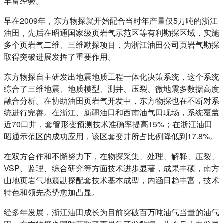
丰富经验。
早在2009年，东方物探就开始配合当时年产量仅5万吨的浙江
油田，先后在昭通国家级页岩气示范区等有利勘探区域，实施
多个页岩气二维、三维勘探项目，为浙江油田公司页岩气勘探
取得突破进展发挥了重要作用。
东方物探自主研发出地震地质工程一体化决策系统，这个系统
综合了三维地震、地质模型、测井、压裂、微地震多数据高度
融合分析。在协助油田页岩气开发中，东方物探也在不断对系
统进行完善。在浙江、新疆油田和西南油气田现场，系统覆盖
近70口井，套管形变预测技术准确率提高15%；在浙江油田
昭通示范区的成功应用，该区套变井所占比例降低到17.8%。
在双方合作和不懈努力下，在物探采集、处理、解释、压裂、
VSP、监理、综合研究等方面技术进步显著，成果丰硕，南方
山地页岩气地震勘探配套技术基本成型，内涵日趋丰富，技术
特色和领先态势愈加凸显。
经多年发展，浙江油田成长为目前突破百万吨油气当量的油气