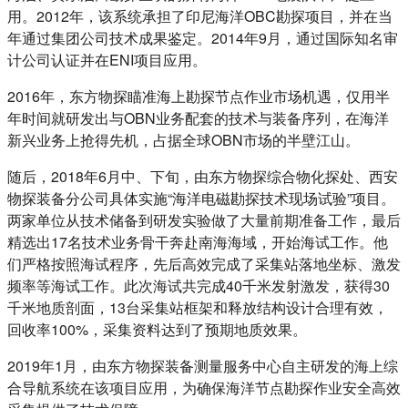
用。2012年，该系统承担了印尼海洋OBC勘探项目，并在当
年通过集团公司技术成果鉴定。2014年9月，通过国际知名审
计公司认证并在ENI项目应用。
2016年，东方物探瞄准海上勘探节点作业市场机遇，仅用半
年时间就研发出与OBN业务配套的技术与装备序列，在海洋
新兴业务上抢得先机，占据全球OBN市场的半壁江山。
随后，2018年6月中、下旬，由东方物探综合物化探处、西安
物探装备分公司具体实施“海洋电磁勘探技术现场试验”项目。
两家单位从技术储备到研发实验做了大量前期准备工作，最后
精选出17名技术业务骨干奔赴南海海域，开始海试工作。他
们严格按照海试程序，先后高效完成了采集站落地坐标、激发
频率等海试工作。此次海试共完成40千米发射激发，获得30
千米地质剖面，13台采集站框架和释放结构设计合理有效，
回收率100%，采集资料达到了预期地质效果。
2019年1月，由东方物探装备测量服务中心自主研发的海上综
合导航系统在该项目应用，为确保海洋节点勘探作业安全高效