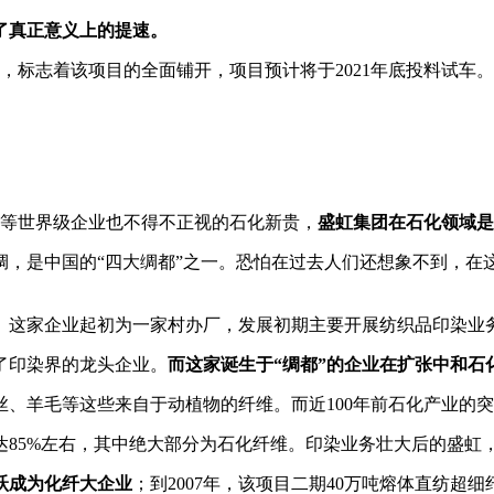
了真正意义上的提速。
，标志着该项目的全面铺开，项目预计将于2021年底投料试车。
牌等世界级企业也不得不正视的石化新贵，
盛虹集团在石化领域是
绸，是中国的“四大绸都”之一。恐怕在过去人们还想象不到，在
。这家企业起初为一家村办厂，发展初期主要开展纺织品印染业务
了印染界的龙头企业。
而这家诞生于“绸都”的企业在扩张中和石
、羊毛等这些来自于动植物的纤维。而近100年前石化产业的
达85%左右，其中绝大部分为石化纤维。印染业务壮大后的盛虹
跃成为化纤大企业
；到2007年，该项目二期40万吨熔体直纺超