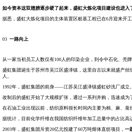
如今资本这双翅膀逐步硬了起来，盛虹大炼化项目建设也进入
据悉，盛虹大炼化项目的主体装置区桩基工程已在6月迎来开工
03
一路向上
从一家当初员工人数仅有100人的印染企业，到令中石化、壳
盛虹集团诞生于苏州市吴江区盛泽镇，这里自古以来就盛产丝
人。
1992年，盛虹集团的前身——江苏吴江盛泽镇盛虹砂洗厂成立
改制后的盛虹开始了大规模扩张，通过一系列并购，迅速成为
在石油工业出现以前，纺织原料很长时间内主要为棉、麻、蚕丝
据统计，目前化学纤维在我国纺织纤维年加工总量中的占比高
2003年，盛虹集团斥资20亿元投建了60万吨熔体直纺项目，
一