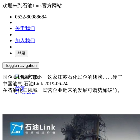
欢迎来到石油Link官方网站
0532-80988684
关于我们
加入我们
登录
Toggle navigation
国企竟也被它拿下！这家江苏石化民企的翅膀……硬了
免费订阅
中国油气
石油Link
2019-06-24
首页
在石油化工领域，民营企业近来的发展可谓势如破竹。
数据咨询
媒体服务
产业报告
油气数字化