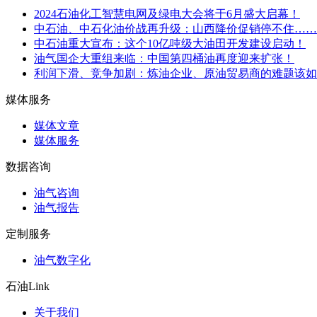
2024石油化工智慧电网及绿电大会将于6月盛大启幕！
中石油、中石化油价战再升级：山西降价促销停不住……
中石油重大宣布：这个10亿吨级大油田开发建设启动！
油气国企大重组来临：中国第四桶油再度迎来扩张！
利润下滑、竞争加剧：炼油企业、原油贸易商的难题该如
媒体服务
媒体文章
媒体服务
数据咨询
油气咨询
油气报告
定制服务
油气数字化
石油Link
关于我们