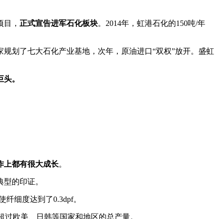
项目，
正式宣告进军石化板块
。2014年，虹港石化的150吨/年
家规划了七大石化产业基地，次年，原油进口“双权”放开。盛虹
巨头。
作上都有很大成长
。
典型的印证。
纤细度达到了0.3dpf。
产量超过欧美、日韩等国家和地区的总产量。