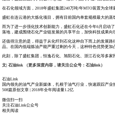
在石化领域方面，2018年盛虹集团240万吨/年MTO装置为
盛虹在连云港的大炼化项目，拥有目前国内单套规模最大的蒸
而为了进一步强化技术创新能力，盛虹石化还在今年6月启动
落地，建成围绕石化产业链发展的共享平台，加快科技成果向
还值得注意的是，得益于从化纤到石化这种自下而上的发展路
品。在国内低端炼油产能严重过剩的今天，这种特色优势更加
此刻，除了盛虹集团，恒逸石化、旭阳石化、浙江石化等多家
文| 石油link （更多深度内容，请关注公众号：石油link）
石油Link
国内领先的油气产业新媒体，扎根于油气行业，快速跟踪产业
508
篇原创文章 | 2018年全年阅读量
1.2
亿
微信扫一扫
关注石油Link公众号
相关阅读