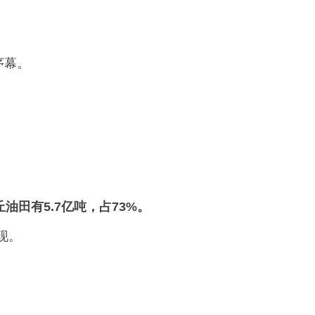
序幕。
丘油田有5.7亿吨，占73%。
现。