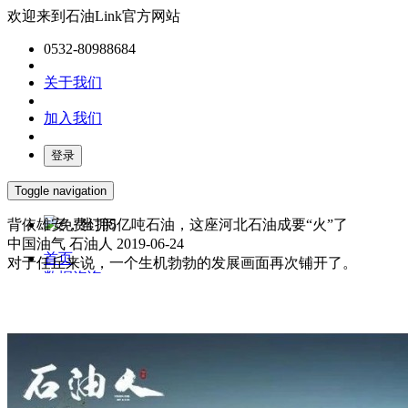
欢迎来到石油Link官方网站
0532-80988684
关于我们
加入我们
登录
Toggle navigation
背依雄安，坐拥5亿吨石油，这座河北石油成要“火”了
免费订阅
中国油气
石油人
2019-06-24
首页
对于任丘来说，一个生机勃勃的发展画面再次铺开了。
数据咨询
媒体服务
产业报告
油气数字化