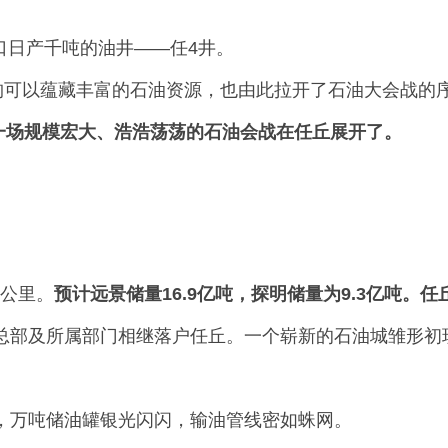
一口日产千吨的油井——任4井。
构可以蕴藏丰富的石油资源，也由此拉开了石油大会战的
，一场规模宏大、浩浩荡荡的石油会战在任丘展开了。
方公里。
预计远景储量16.9亿吨，探明储量为9.3亿吨。任
总部及所属部门相继落户任丘。一个崭新的石油城雏形初
。
，万吨储油罐银光闪闪，输油管线密如蛛网。