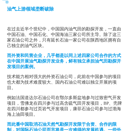
油气上游领域垄断破除
在过去近半个世纪中，中国国内油气田的勘探开发，一直由
中国石油、中国石化、中国海油三家公司所主导。
除了这三
家石油公司之外，只有延长石油一家公司在陕西地区拥有自
己独立的油气区块。
而外资和民营企业，几乎都是以同上述四家公司合作的方式
在中国开展油气勘探开发业务，鲜有独立承担油气田勘探开
发项目的案例。
技术能力相对强大的外资石油公司，此前在中国参与的项目
也大都为技术难度较大、国内石油公司难以独立开展的项
目。
例如法国道达尔石油公司在鄂尔多斯盆地参与过致密气开发
项目，雪佛龙在四川参与过高含硫气田开发项目，BP、壳牌
在四川都参与过页岩气开发项目，康菲石油公司参与过渤海
海上油田项目。
而此番中国取消石油天然气勘探开发限于合资、合作的限
制，对国际石油公司而言将是一次难得的发展机遇。一些外