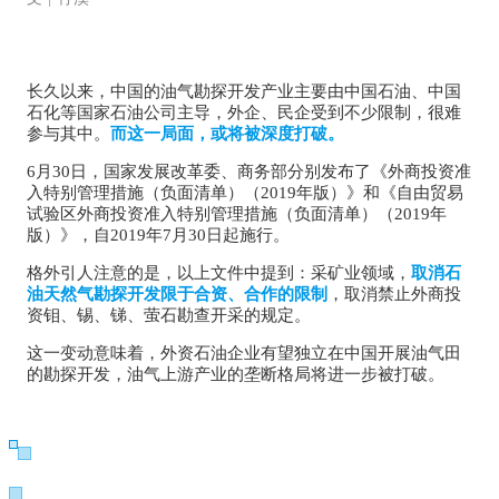
长久以来，中国的油气勘探开发产业主要由中国石油、中国
石化等国家石油公司主导，外企、民企受到不少限制，很难
参与其中。
而这一局面，或将被深度打破。
6月30日，国家发展改革委、商务部分别发布了《外商投资准
入特别管理措施（负面清单）（2019年版）》和《自由贸易
试验区外商投资准入特别管理措施（负面清单）（2019年
版）》，自2019年7月30日起施行。
格外引人注意的是，以上文件中提到：采矿业领域，
取消石
油天然气勘探开发限于合资、合作的限制
，取消禁止外商投
资钼、锡、锑、萤石勘查开采的规定。
这一变动意味着，外资石油企业有望独立在中国开展油气田
的勘探开发，油气上游产业的垄断格局将
进一步被打破
。
01