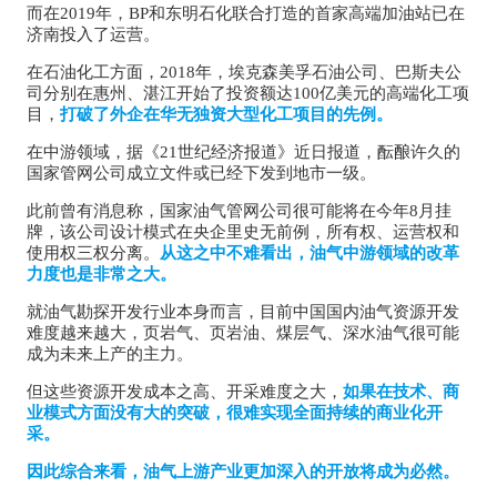
而在2019年，BP和东明石化联合打造的首家高端加油站已在
济南投入了运营。
在石油化工方面，2018年，埃克森美孚石油公司、巴斯夫公
司分别在惠州、湛江开始了投资额达100亿美元的高端化工项
目，
打破了外企在华无独资大型化工项目的先例。
在中游领域，据《21世纪经济报道》近日报道，酝酿许久的
国家管网公司成立文件或已经下发到地市一级。
此前曾有消息称，国家油气管网公司很可能将在今年8月挂
牌，该公司设计模式在央企里史无前例，所有权、运营权和
使用权三权分离。
从这之中不难看出，油气中游领域的改革
力度也是非常之大。
就油气勘探开发行业本身而言，目前中国国内油气资源开发
难度越来越大，页岩气、页岩油、煤层气、深水油气很可能
成为未来上产的主力。
但这些资源开发成本之高、开采难度之大，
如果在技术、商
业模式方面没有大的突破，很难实现全面持续的商业化开
采。
因此
综合来看，油气上游产业更加深入的开放将成为必然。