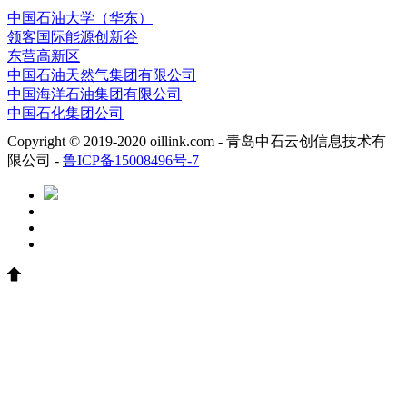
中国石油大学（华东）
领客国际能源创新谷
东营高新区
中国石油天然气集团有限公司
中国海洋石油集团有限公司
中国石化集团公司
Copyright © 2019-2020 oillink.com - 青岛中石云创信息技术有
限公司 -
鲁ICP备15008496号-7