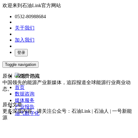
欢迎来到石油Link官方网站
0532-80988684
关于我们
加入我们
登录
Toggle navigation
原创 · 深度 · 热点
免费订阅
中国领先的能源产业新媒体，追踪报道全球能源行业商业动
首页
态。
数据咨询
媒体服务
原创文章
产业报告
更多深度内容，请关注公众号：石油Link | 石油人 | 一号新能
油气数字化
源