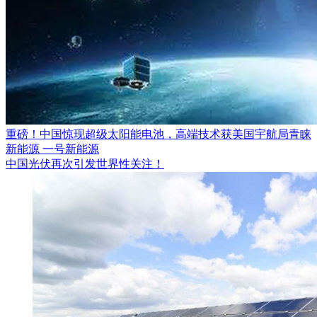
重磅！中国惊现超级太阳能电池，高端技术获美国宇航局青睐
新能源
一号新能源
中国光伏再次引发世界性关注！