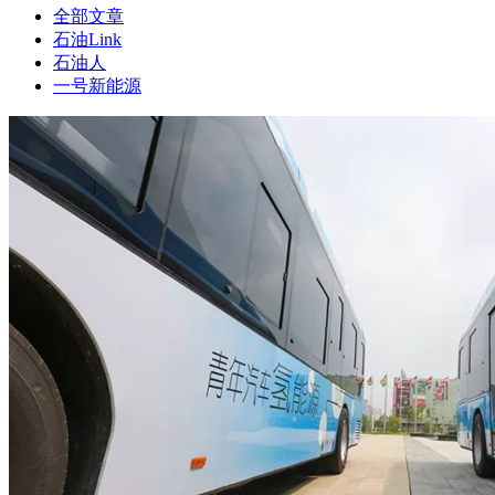
全部文章
石油Link
石油人
一号新能源