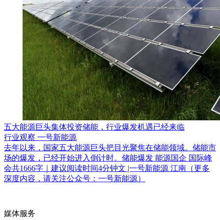
五大能源巨头集体投资储能，行业爆发机遇已经来临
行业观察
一号新能源
去年以来，国家五大能源巨头把目光聚焦在储能领域。储能市
场的爆发，已经开始进入倒计时。储能爆发 能源国企 国际峰
会共1666字｜建议阅读时间4分钟文 |一号新能源 江南（更多
深度内容，请关注公众号：一号新能源）
媒体服务