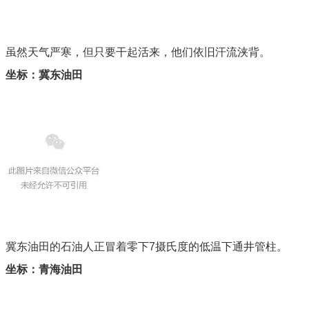
虽然天气严寒，但只要干起活来，他们依旧汗流浃背。
坐标：冀东油田
冀东油田的石油人正冒着零下7摄氏度的低温下通井管柱。
坐标：青海油田