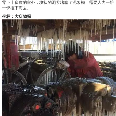
零下十多度的室外，块状的泥浆堵塞了泥浆槽，需要人力一铲
一铲推下海去。
坐标：大庆物探