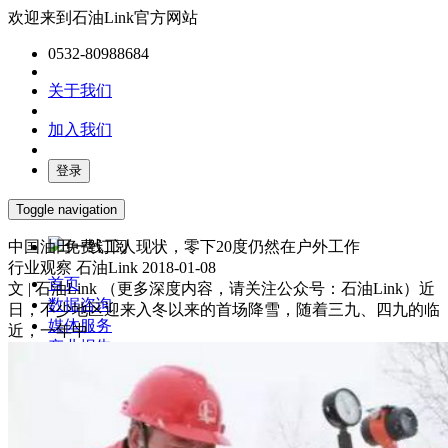
欢迎来到石油Link官方网站
0532-80988684
关于我们
加入我们
登录
Toggle navigation
中国油田一线工人现状，零下20度仍然在户外工作
免费订阅
行业观察
石油Link
2018-01-08
首页
文 | 石油Link （更多深度内容，请关注公众号：石油Link）近
数据咨询
日，不少地区迎来入冬以来的首场降雪，随着三九、四九的临
媒体服务
近，一年中
产业报告
油气数字化