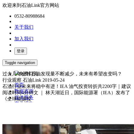
欢迎来到石油Link官方网站
0532-80988684
关于我们
加入我们
登录
Toggle navigation
过去几年全球石油发现量不断减少，未来有希望改变吗？
免费订阅
行业观察
石油Link
2019-05-24
首页
石油行业未来将稳中有进！IEA 油气投资转折共2200字｜建议
数据咨询
阅读时间4分钟文 ｜ 林天湖近日，国际能源署（IEA）发布了
媒体服务
《全球能源投
产业报告
油气数字化