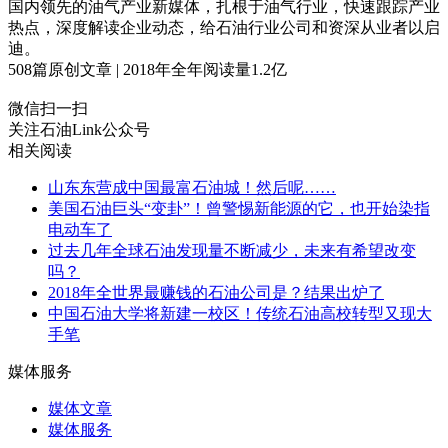
国内领先的油气产业新媒体，扎根于油气行业，快速跟踪产业
热点，深度解读企业动态，给石油行业公司和资深从业者以启
迪。
508
篇原创文章 | 2018年全年阅读量
1.2
亿
微信扫一扫
关注石油Link公众号
相关阅读
山东东营成中国最富石油城！然后呢……
美国石油巨头“变卦”！曾警惕新能源的它，也开始染指
电动车了
过去几年全球石油发现量不断减少，未来有希望改变
吗？
2018年全世界最赚钱的石油公司是？结果出炉了
中国石油大学将新建一校区！传统石油高校转型又现大
手笔
媒体服务
媒体文章
媒体服务