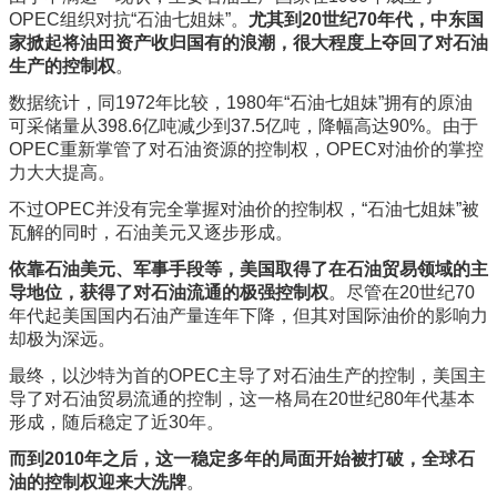
OPEC组织对抗“石油七姐妹”。
尤其到20世纪70年代，中东国
家掀起将油田资产收归国有的浪潮，很大程度上
夺回了对石油
生产的控制权
。
数据统计，同1972年比较，1980年“石油七姐妹”拥有的原油
可采储量从398.6亿吨减少到37.5亿吨，降幅高达90%。由于
OPEC重新掌管了对石油资源的控制权，OPEC对油价的掌控
力大大提高。
不过OPEC并没有完全掌握对油价的控制权，“石油七姐妹”被
瓦解的同时，石油美元又逐步形成。
依靠石油美元、军事手段等，美国取得了在石油贸易领域的主
导地位，获得了对石油流通的极强控制权
。尽管在20世纪70
年代起美国国内石油产量连年下降，但其对国际油价的影响力
却极为深远。
最终，以沙特为首的OPEC主导了对石油生产的控制，美国主
导了对石油贸易流通的控制，这一格局在20世纪80年代基本
形成，随后稳定了近30年。
而到2010年之后，这一稳定多年的局面开始被打破，全球石
油的控制权迎来大洗牌
。