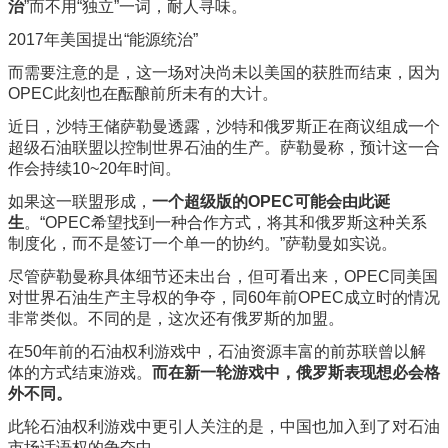
治
”而不用“独立”一词，耐人寻味。
2017年美国提出“能源统治”
而需要注意的是，这一场对决尚未以美国的获胜而结束，因为
OPEC此刻也在酝酿前所未有的大计。
近日，沙特王储萨勒曼透露，沙特和俄罗斯正在商议组成一个
超级石油联盟以控制世界石油的生产。萨勒曼称，预计这一合
作会持续10~20年时间。
如果这一联盟形成，
一个超级版的OPEC可能会由此诞
生
。“OPEC希望找到一种合作方式，将其和俄罗斯这种关系
制度化，而不是签订一个单一的协约。”萨勒曼如实说。
尽管萨勒曼称具体细节还未出台，但可看出来，OPEC同美国
对世界石油生产主导权的争夺，同60年前OPEC成立时的情况
非常类似。不同的是，这次还有俄罗斯的加盟。
在50年前的石油权利游戏中，石油资源丰富的前苏联曾以解
体的方式结束游戏。
而在新一轮游戏中，俄罗斯表现想必会格
外不同。
此轮石油权利游戏中更引人关注的是，中国也加入到了对石油
市场话语权的争夺中。