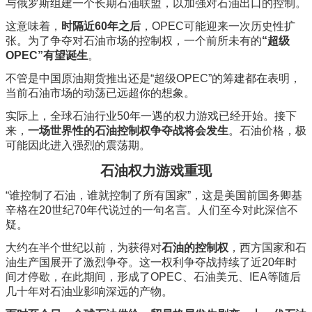
与俄罗斯组建一个长期石油联盟，以加强对石油出口的控制。
这意味着，
时隔近60年之后
，OPEC可能迎来一次历史性扩
张。为了争夺对石油市场的控制权，一个前所未有的
“超级
OPEC”有望诞生
。
不管是中国原油期货推出还是“超级OPEC”的筹建都在表明，
当前石油市场的动荡已远超你的想象。
实际上，全球石油行业50年一遇的权力游戏已经开始。接下
来，
一场世界性的石油控制权争夺战将会发生
。石油价格，极
可能因此进入强烈的震荡期。
石油权力游戏重现
“谁控制了石油，谁就控制了所有国家”，这是美国前国务卿基
辛格在20世纪70年代说过的一句名言。人们至今对此深信不
疑。
大约在半个世纪以前，为获得对
石油的控制权
，西方国家和石
油生产国展开了激烈争夺。这一权利争夺战持续了近20年时
间才停歇，在此期间，形成了OPEC、石油美元、IEA等随后
几十年对石油业影响深远的产物。