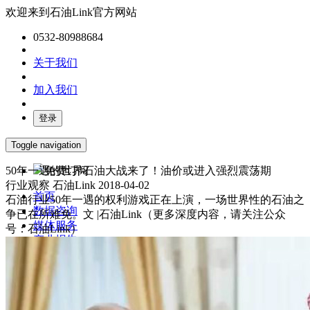
欢迎来到石油Link官方网站
0532-80988684
关于我们
加入我们
登录
Toggle navigation
50年一遇的世界石油大战来了！油价或进入强烈震荡期
免费订阅
行业观察
石油Link
2018-04-02
首页
石油行业50年一遇的权利游戏正在上演，一场世界性的石油之
数据咨询
争已在所难免。文 |石油Link（更多深度内容，请关注公众
媒体服务
号：石油Link）
产业报告
油气数字化