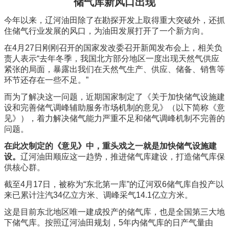
储气库新风口出现
今年以来，辽河油田除了在勘探开发上取得重大突破外，还抓
住储气行业发展的风口，为油田发展打开了一个新方向。
在4月27日刚刚召开的国家发改委召开新闻发布会上，相关负
责人表示“去年冬季，我国北方部分地区一度出现天然气供应
紧张的局面，暴露出我们在天然气生产、供应、储备、销售等
环节还存在一些不足。”
而为了解决这一问题，近期国家制定了《关于加快储气设施建
设和完善储气调峰辅助服务市场机制的意见》（以下简称《意
见》），着力解决储气能力严重不足和储气调峰机制不完善的
问题。
在此次制定的《意见》中，重头戏之一就是加快储气设施建
设。
辽河油田顺应这一趋势，推进储气库建设，打造储气库保
供核心群。
截至4月17日，被称为“东北第一库”的辽河双6储气库自投产以
来已累计注汽34亿立方米、调峰采气14.1亿立方米。
这是目前东北地区唯一建成投产的储气库，也是全国第三大地
下储气库。按照辽河油田规划，5年内储气库的日产气量由