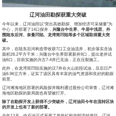
辽河油田勘探获重大突破
今年以来，辽河油田以“突出高效勘探、增加经济可采储量”为
中心，共部署了14口探井，
兴隆台中生界、牛居中浅层、外
围陆东后河、奈曼凹陷、龙湾筒凹陷等多个区域取得重大突
破。
其中，在陆东后河构造带收获7口工业油流井，初步落实含油
面积26.2平方千米；兴隆台中生界部署新井9口，提出老井试
油6口，目前实施的兴古7-4井已见油，正在压裂施工。
此外，在龙湾筒凹陷实施的汉7井在火山岩段试油，压后日产
油6.96立方米，证实了该区具有丰富的油气资源和良好的勘探
前景。
辽河滩海地区部署的风险探井顺利通过股份公司审查，辽河滩
海地区勘探的新局面也有望被打开。
除了在勘探开发上获得不少突破外，辽河油田今年在流转区块
的开发上也有了新的部署。
去年12月，中石油正式开展了首批矿权内部流转项目，辽河