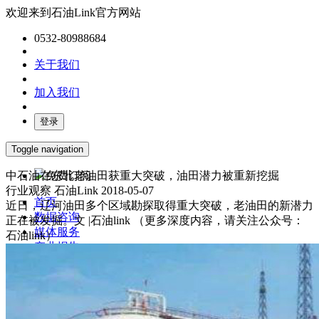
欢迎来到石油Link官方网站
0532-80988684
关于我们
加入我们
登录
Toggle navigation
中石油在东北老油田获重大突破，油田潜力被重新挖掘
免费订阅
行业观察
石油Link
2018-05-07
首页
近日，辽河油田多个区域勘探取得重大突破，老油田的新潜力
数据咨询
正在被发掘。文 |石油link （更多深度内容，请关注公众号：
媒体服务
石油link）
产业报告
油气数字化