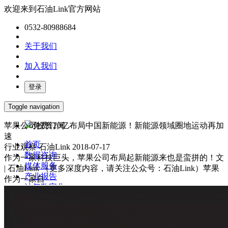
欢迎来到石油Link官方网站
0532-80988684
关于我们
加入我们
登录
Toggle navigation
苹果公司投资20亿布局中国新能源！新能源领域圈地运动再加
免费订阅
速
首页
行业观察
石油Link
2018-07-17
数据咨询
作为一家科技巨头，苹果公司布局起新能源来也是蛮拼的！文
媒体服务
| 石油Link （更多深度内容，请关注公众号：石油Link）苹果
产业报告
作为一家自
油气数字化