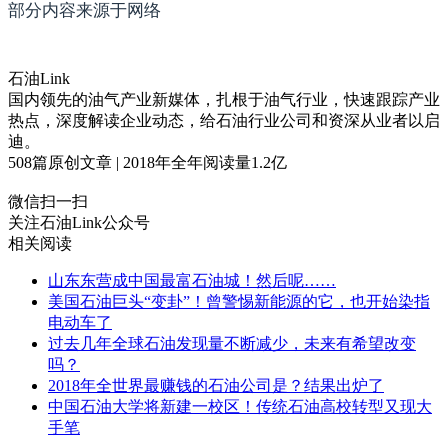
部分内容来源于网络
石油Link
国内领先的油气产业新媒体，扎根于油气行业，快速跟踪产业
热点，深度解读企业动态，给石油行业公司和资深从业者以启
迪。
508
篇原创文章 | 2018年全年阅读量
1.2
亿
微信扫一扫
关注石油Link公众号
相关阅读
山东东营成中国最富石油城！然后呢……
美国石油巨头“变卦”！曾警惕新能源的它，也开始染指
电动车了
过去几年全球石油发现量不断减少，未来有希望改变
吗？
2018年全世界最赚钱的石油公司是？结果出炉了
中国石油大学将新建一校区！传统石油高校转型又现大
手笔