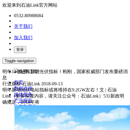
欢迎来到石油Link官方网站
0532-80988684
关于我们
加入我们
登录
Toggle navigation
明年14省还有新增光伏指标！刚刚，国家权威部门发布重磅消
免费订阅
息
首页
行业观察
石油Link
2018-09-13
数据咨询
明年新增光伏电站指标或将维持在9.2GW左右！文 | 石油
媒体服务
Link（更多深度内容，请关注公众号：石油Link）531新政明
产业报告
确规定，2018年将
油气数字化