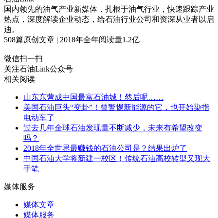
国内领先的油气产业新媒体，扎根于油气行业，快速跟踪产业
热点，深度解读企业动态，给石油行业公司和资深从业者以启
迪。
508
篇原创文章 | 2018年全年阅读量
1.2
亿
微信扫一扫
关注石油Link公众号
相关阅读
山东东营成中国最富石油城！然后呢……
美国石油巨头“变卦”！曾警惕新能源的它，也开始染指
电动车了
过去几年全球石油发现量不断减少，未来有希望改变
吗？
2018年全世界最赚钱的石油公司是？结果出炉了
中国石油大学将新建一校区！传统石油高校转型又现大
手笔
媒体服务
媒体文章
媒体服务