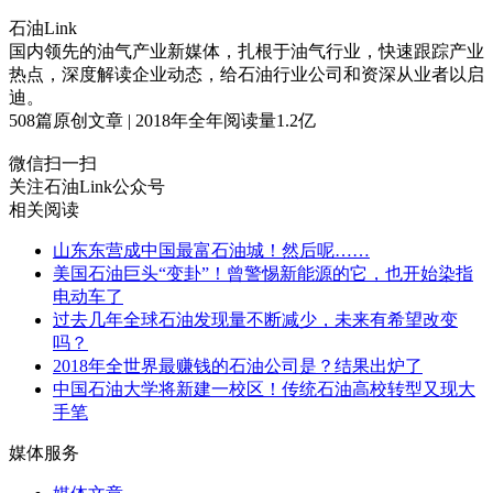
石油Link
国内领先的油气产业新媒体，扎根于油气行业，快速跟踪产业
热点，深度解读企业动态，给石油行业公司和资深从业者以启
迪。
508
篇原创文章 | 2018年全年阅读量
1.2
亿
微信扫一扫
关注石油Link公众号
相关阅读
山东东营成中国最富石油城！然后呢……
美国石油巨头“变卦”！曾警惕新能源的它，也开始染指
电动车了
过去几年全球石油发现量不断减少，未来有希望改变
吗？
2018年全世界最赚钱的石油公司是？结果出炉了
中国石油大学将新建一校区！传统石油高校转型又现大
手笔
媒体服务