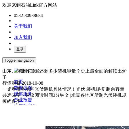
欢迎来到石油Link官方网站
0532-80988684
关于我们
加入我们
登录
Toggle navigation
山东、河北等12省还剩多少装机容量？史上最全面的解读出炉
免费订阅
了
首页
行业观察
2018-10-08
数据咨询
一文看懂各地区光伏装机具体情况！光伏 装机规模 剩余容量
媒体服务
共2466字｜建议阅读时间3分钟文 |米豆各地区所剩光伏装机规
产业报告
模的多少，
油气数字化