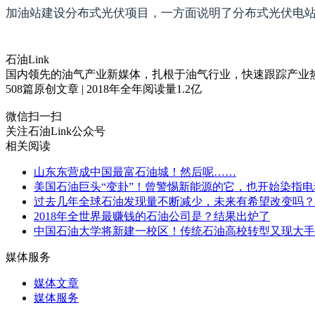
加油站建设分布式光伏项目，一方面说明了分布式光伏电站
石油Link
国内领先的油气产业新媒体，扎根于油气行业，快速跟踪产业
508
篇原创文章 | 2018年全年阅读量
1.2
亿
微信扫一扫
关注石油Link公众号
相关阅读
山东东营成中国最富石油城！然后呢……
美国石油巨头“变卦”！曾警惕新能源的它，也开始染指电
过去几年全球石油发现量不断减少，未来有希望改变吗？
2018年全世界最赚钱的石油公司是？结果出炉了
中国石油大学将新建一校区！传统石油高校转型又现大手
媒体服务
媒体文章
媒体服务