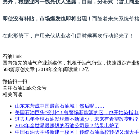
另外，根据业内一线光伏人透露，目前，分布式（含工商业
而随着未来系统价
即使没有补贴，市场爆发也即将出现！
在此形势下，户用光伏从业者们是时候再次行动起来了！
石油Link
国内领先的油气产业新媒体，扎根于油气行业，快速跟踪产业
508
篇原创文章 | 2018年全年阅读量
1.2
亿
微信扫一扫
关注石油Link公众号
相关阅读
山东东营成中国最富石油城！然后呢……
美国石油巨头“变卦”！曾警惕新能源的它，也开始染指电
过去几年全球石油发现量不断减少，未来有希望改变吗？
2018年全世界最赚钱的石油公司是？结果出炉了
中国石油大学将新建一校区！传统石油高校转型又现大手