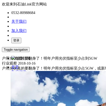
欢迎来到石油Link官方网站
0532-80988684
关于我们
加入我们
登录
Toggle navigation
户用光伏真的要翻身了！明年户用光伏指标至少占到5GW
免费订阅
行业观察
2018-10-16
首页
户用光伏真的要翻身了！明年户用光伏指标至少占5GW，或新增50
数据咨询
媒体服务
产业报告
油气数字化