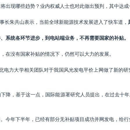
业将出现哪些趋势？业内权威人士也对此做出预判，其中达成
团董事长朱共山表示，当前全球新能源技术发展进入了快车道，
件、系统各环节进步，到电站端业务，不再需要国家的补贴。
出，在没有国家补贴的情况下，仍然可以大力的发展。
华北电力大学相关团队对于我国风光发电平价上网做了新的研
的下降，基于这一点，国际能源署研究人员提出，在过去十年
。
网。今年下半年，已经有部分无补贴项目成功并网发电，给行