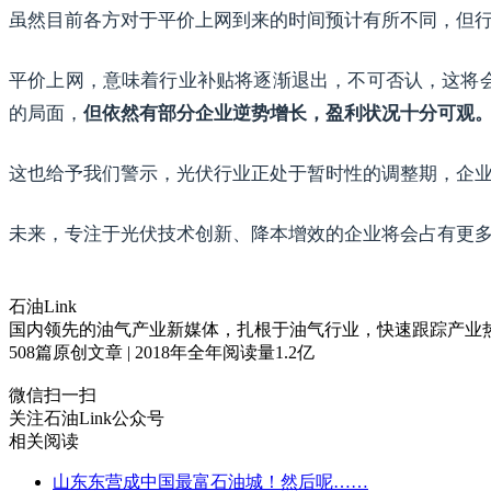
虽然目前各方对于平价上网到来的时间预计有所不同，但
平价上网，意味着行业补贴将逐渐退出，不可否认，这将会
的局面，
但依然有部分企业逆势增长，盈利状况十分可观
这也给予我们警示，光伏行业正处于暂时性的调整期，企
未来，专注于光伏技术创新、降本增效的企业将会占有更
石油Link
国内领先的油气产业新媒体，扎根于油气行业，快速跟踪产业
508
篇原创文章 | 2018年全年阅读量
1.2
亿
微信扫一扫
关注石油Link公众号
相关阅读
山东东营成中国最富石油城！然后呢……