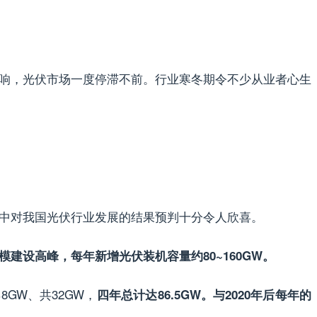
影响，光伏市场一度停滞不前。行业寒冬期令不少从业者心生
中对我国光伏行业发展的结果预判十分令人欣喜。
建设高峰，每年新增光伏装机容量约80~160GW。
8GW、共32GW，
四年
总计达86.5GW。与2020年后每年的