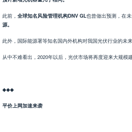
此前，
也曾做出预测，在未
全球知名风险管理机构DNV GL
源。
此外，国际能源署等知名国内外机构对我国光伏行业的未
从中不难看出，2020年以后，光伏市场将再度迎来大规模
◆◆◆
平价上网加速来袭