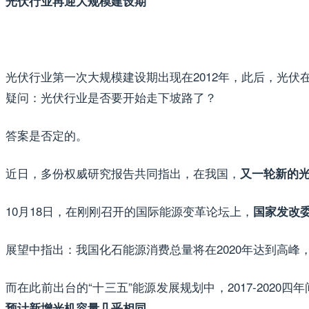
光伏行业再迎大规模建设期
光伏行业第一次大规模建设期出现在2012年，此后，光
疑问：光伏行业是否要开始走下坡路了？
答案是否定的。
近日，多份权威研究报告共同指出，在我国，
又一轮新的
10月18日，在刚刚召开的国际能源变革论坛上，
国家发改
展望中指出：我国化石能源消费总量将在2020年达到高峰
而在此前出台的“十三五”能源发展规划中，2017-2020四
预计新增光机容量几乎相同。