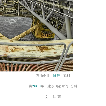
石油企业
排行
盈利
共
2600
字
｜
建议阅读时间
5
分钟
文 ｜沐 雨