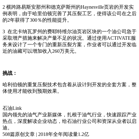
2 横跨路易斯安那州和德克萨斯州的Haynesville页岩的开发实
例表明，由于哈里伯顿完善了其压裂工艺，使得该公司在之后
的2年获得了300％的性能提升。
3 在北卡纳瓦罗州的费耶特维尔油页岩区块的一个油公司急于
采取增产措施来解决产量不足的状况。通过使用ACTIVATE服
务来设计了一个专门的重新压裂方案，作业者可以
通过开发临
近的油藏可以增加收入260万美元。
挑战：
哈利伯顿的重复压裂技术包含着从设计到开发的全套方案，整
体使用才能收到预期效果。
石油Link
国内领先的油气产业新媒体，扎根于油气行业，快速跟踪产业
热点，深度解读企业动态，给石油行业公司和资深从业者以启
迪。
508
篇原创文章 | 2018年全年阅读量
1.2
亿