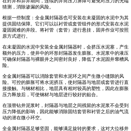
在封井和弃井期间，连续的井筒压力屏障可避免对压力的无端
猜测，消除渗漏的风险。
根据一些制度：全金属封隔器也可安装在未凝固的水泥中为其
提供固结保障。它们可以以衬管或套管组件的形式安装在水泥
凝固困难的井段。将衬管（套管）进行悬挂，固井作业可按照
原方式进行。
在未凝固的水泥中安装全金属封隔器时，会挤压水泥塞，产生
额外的压力，使井中的环形封隔器发生膨胀。水泥浆中的液压
可确保封隔器与裸眼井之间密封良好，降低了水泥固井窜槽风
险。
全金属封隔器可以消除套管和水泥环之间产生微小缝隙的风
险。可控的膨胀可将水泥挤压，使封隔器与地层或套管进行直
接接触。与钢材相比，地层具有相对较高的塑性，因此在膨胀
压力释放后，可使钢材与地层进行较好的贴合。
在顶替钻井泥浆时，封隔器与地层之间残留的水泥浆不会受到
压力降低的影响，因此能够消除固结套管和衬管之后的油气流
动的潜在微小环空。
全金属封隔器足够坚固，能够满足旋转的要求，这对大位移井