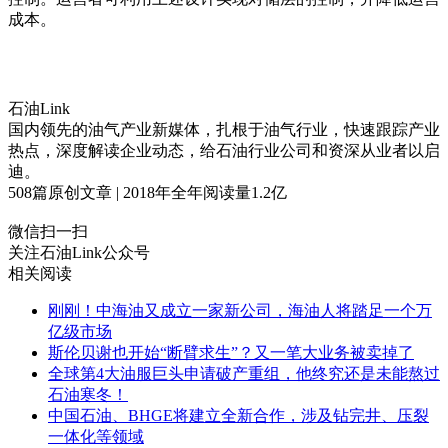
成本。
石油Link
国内领先的油气产业新媒体，扎根于油气行业，快速跟踪产业
热点，深度解读企业动态，给石油行业公司和资深从业者以启
迪。
508
篇原创文章 | 2018年全年阅读量
1.2
亿
微信扫一扫
关注石油Link公众号
相关阅读
刚刚！中海油又成立一家新公司，海油人将踏足一个万
亿级市场
斯伦贝谢也开始“断臂求生”？又一笔大业务被卖掉了
全球第4大油服巨头申请破产重组，他终究还是未能熬过
石油寒冬！
中国石油、BHGE将建立全新合作，涉及钻完井、压裂
一体化等领域