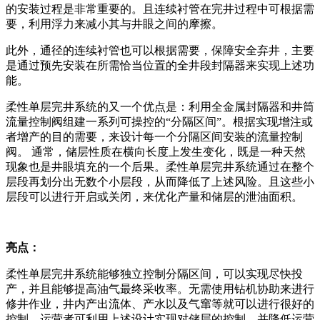
的安装过程是非常重要的。且连续衬管在完井过程中可根据需
要，利用浮力来减小其与井眼之间的摩擦。
此外，通径的连续衬管也可以根据需要，保障安全弃井，主要
是通过预先安装在所需恰当位置的全井段封隔器来实现上述功
能。
柔性单层完井系统的又一个优点是：利用全金属封隔器和井筒
流量控制阀组建一系列可操控的“分隔区间”。根据实现增注或
者增产的目的需要，来设计每一个分隔区间安装的流量控制
阀。 通常，储层性质在横向长度上发生变化，既是一种天然
现象也是井眼填充的一个后果。柔性单层完井系统通过在整个
层段再划分出无数个小层段，从而降低了上述风险。且这些小
层段可以进行开启或关闭，来优化产量和储层的泄油面积。
亮点：
柔性单层完井系统能够独立控制分隔区间，可以实现尽快投
产，并且能够提高油气最终采收率。无需使用钻机协助来进行
修井作业，井内产出流体、产水以及气窜等就可以进行很好的
控制。运营者可利用上述设计实现对储层的控制，并降低运营