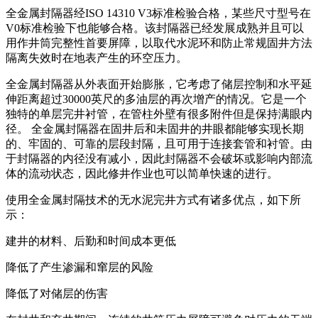
全金属封隔器经ISO 14310 V3标准检验合格，某些尺寸型号在
V0标准检验下也能够合格。该封隔器已经发展成熟并且可以
用作井筒完整性首要屏障，以取代水泥环和防止常规固井方法
隔离失效时在地表产生的环空压力。
全金属封隔器从外表面开始膨胀，它考虑了储层控制和水平延
伸距离超过30000英尺的多油层的再次增产的情况。它是一个
独特的单层完井衬管，在管柱外壁有很多附件但是保持满眼内
径。 全金属封隔器在固井后和未固井的井眼都能够实现长期
的、牢固的、可靠的层段封隔，且可用于连接套管和衬管。由
于封隔器的内径没有减小，因此封隔器不会破坏或影响内部流
体的流动状态，因此修井作业也可以简单快速的进行。
使用全金属封隔技术的无水泥完井方式有诸多优点，如下所
示：
建井的材料、后勤和时间成本更低
降低了产生渗漏和窜层的风险
降低了对储层的伤害