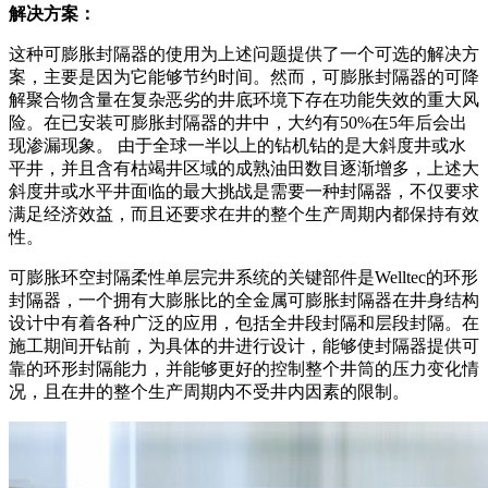
解决方案：
这种可膨胀封隔器的使用为上述问题提供了一个可选的解决方
案，主要是因为它能够节约时间。然而，可膨胀封隔器的可降
解聚合物含量在复杂恶劣的井底环境下存在功能失效的重大风
险。在已安装可膨胀封隔器的井中，大约有50%在5年后会出
现渗漏现象。 由于全球一半以上的钻机钻的是大斜度井或水
平井，并且含有枯竭井区域的成熟油田数目逐渐增多，上述大
斜度井或水平井面临的最大挑战是需要一种封隔器，不仅要求
满足经济效益，而且还要求在井的整个生产周期内都保持有效
性。
可膨胀环空封隔柔性单层完井系统的关键部件是Welltec的环形
封隔器，一个拥有大膨胀比的全金属可膨胀封隔器在井身结构
设计中有着各种广泛的应用，包括全井段封隔和层段封隔。在
施工期间开钻前，为具体的井进行设计，能够使封隔器提供可
靠的环形封隔能力，并能够更好的控制整个井筒的压力变化情
况，且在井的整个生产周期内不受井内因素的限制。