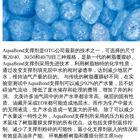
AquaBond支撑剂是OTG公司最新的技术之一，可选择的尺寸
有20/40、30/50和40/70目三种规格，是新一代的树脂覆膜砂。
AquaBond支撑剂采用先进技术，利用树脂独特的化学性质，
通过改变支撑剂填充层中水的相对渗透率，达到减少地层产
水，维持油气产量的目的。 与传统的树脂覆膜砂不同，在实
验室测试中AquaBond支撑剂可以减少92%的产水量，且不妨
碍油气流动，降低了废水储存和处理的费用，增加了井的利
润。 北美许多油气田中的井产水率都非常高。储层的固有性
质、油藏开采或EOR都可能造成地层水。而作为生产中最大
的无用液流，生产水会造成一笔庞大的开销。 除了可以减少
产水量这一特性之外，AquaBond支撑剂所采用的压力粘合技
术延续了树脂覆膜支撑剂的所有优点。这包括支撑剂返排控
制、减少了支撑剂粉碎的可能性，最小化支撑剂嵌入的情况和
有效提高油井产能。 环氧酚醛树脂和覆膜分部主席Jody