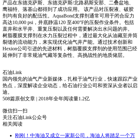
产品在东德克萨斯、东德克萨斯/北路易斯安那、二叠盆地、
鹰福特、落基山都得到了成功应用。 该产品对压裂液、破胶
剂均有良好的配伍性。AquaBond支撑剂通常可用于闭合应力
高达10,000 psi，井底静温120 至400°F的压裂作业条件。包括
直井和水平井、重复压裂以及任何需要解决出水问题的井。
树脂覆膜支撑剂在水力压裂过程中，通过最大化从油藏至井筒
裂缝的流动能力，来实现优化油气井产能。通过技术创新和
Hexion公司引进的先进材料，树脂覆膜支撑剂的使用范围已经
延伸到了非常规油气藏等复杂性、高挑战性的地质储层。
石油Link
国内领先的油气产业新媒体，扎根于油气行业，快速跟踪产业
热点，深度解读企业动态，给石油行业公司和资深从业者以启
迪。
508
篇原创文章 | 2018年全年阅读量
1.2
亿
微信扫一扫
关注石油Link公众号
相关阅读
刚刚！中海油又成立一家新公司，海油人将踏足一个万