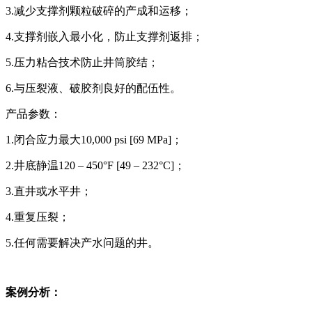
3.减少支撑剂颗粒破碎的产成和运移；
4.支撑剂嵌入最小化，防止支撑剂返排；
5.压力粘合技术防止井筒胶结；
6.与压裂液、破胶剂良好的配伍性。
产品参数：
1.闭合应力最大10,000 psi [69 MPa]；
2.井底静温120 – 450°F [49 – 232°C]；
3.直井或水平井；
4.重复压裂；
5.任何需要解决产水问题的井。
案例分析：