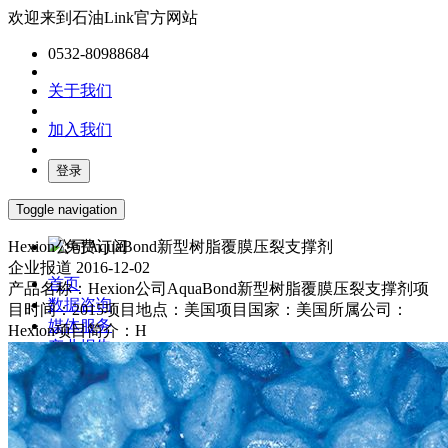
欢迎来到石油Link官方网站
0532-80988684
关于我们
加入我们
登录
Toggle navigation
Hexion公司AquaBond新型树脂覆膜压裂支撑剂
免费订阅
企业报道
2016-12-02
首页
产品名称：Hexion公司AquaBond新型树脂覆膜压裂支撑剂项
数据咨询
目时间：2015项目地点：美国项目国家：美国所属公司：
媒体服务
Hexion项目简介：H
产业报告
油气数字化