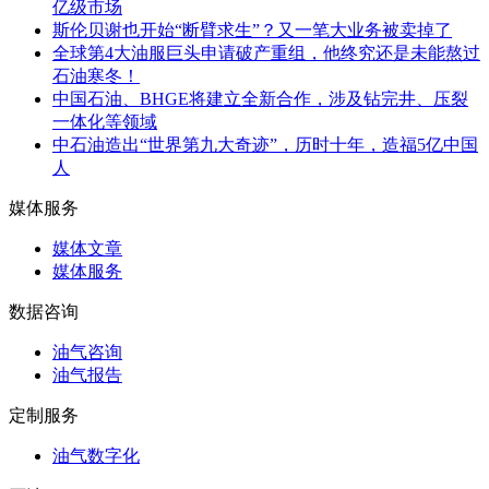
亿级市场
斯伦贝谢也开始“断臂求生”？又一笔大业务被卖掉了
全球第4大油服巨头申请破产重组，他终究还是未能熬过
石油寒冬！
中国石油、BHGE将建立全新合作，涉及钻完井、压裂
一体化等领域
中石油造出“世界第九大奇迹”，历时十年，造福5亿中国
人
媒体服务
媒体文章
媒体服务
数据咨询
油气咨询
油气报告
定制服务
油气数字化