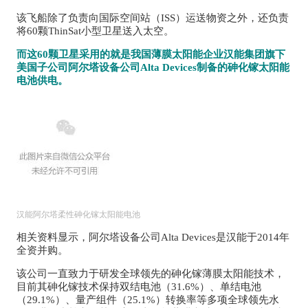
该飞船除了负责向国际空间站（ISS）运送物资之外，还负责
将60颗ThinSat小型卫星送入太空。
而这60颗卫星采用的就是我国薄膜太阳能企业汉能集团旗下
美国子公司阿尔塔设备公司Alta Devices制备的砷化镓太阳能
电池供电。
汉能阿尔塔柔性砷化镓太阳能电池
相关资料显示，阿尔塔设备公司Alta Devices是汉能于2014年
全资并购。
该公司一直致力于研发全球领先的砷化镓薄膜太阳能技术，
目前其砷化镓技术保持双结电池（31.6%）、单结电池
（29.1%）、量产组件（25.1%）转换率等多项全球领先水