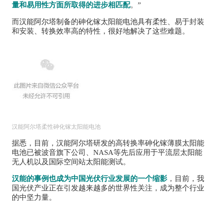
量和易用性方面所取得的进步相匹配
。”
而汉能阿尔塔制备的砷化镓太阳能电池具有柔性、易于封装
和安装、转换效率高的特性，很好地解决了这些难题。
汉能阿尔塔柔性砷化镓太阳能电池
据悉，目前，汉能阿尔塔研发的高转换率砷化镓薄膜太阳能
电池已被波音旗下公司、NASA等先后应用于平流层太阳能
无人机以及国际空间站太阳能测试。
汉能的事例也成为中国光伏行业发展的一个缩影
，目前，我
国光伏产业正在引发越来越多的世界性关注，成为整个行业
的中坚力量。