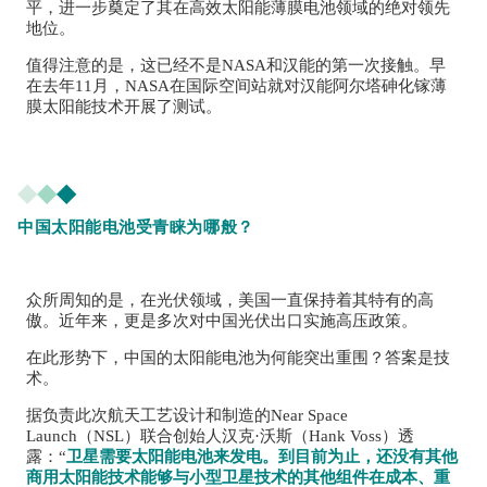
平，进一步奠定了其在高效太阳能薄膜电池领域的绝对领先
地位。
值得注意的是，这已经不是NASA和汉能的第一次接触。早
在去年11月，NASA在国际空间站就对汉能阿尔塔砷化镓薄
膜太阳能技术开展了测试。
◆
◆
◆
中国太阳能电池受青睐为哪般？
众所周知的是，在光伏领域，美国一直保持着其特有的高
傲。近年来，更是多次对中国光伏出口实施高压政策。
在此形势下，中国的太阳能电池为何能突出重围？答案是技
术。
据负责此次航天工艺设计和制造的Near Space
Launch（NSL）联合创始人汉克·沃斯（Hank Voss）透
露：“
卫星需要太阳能电池来发电。到目前为止，还没有其他
商用太阳能技术能够与小型卫星技术的其他组件在成本、重