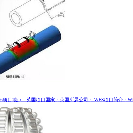
16项目地点：英国项目国家：英国所属公司： WFS项目简介：W