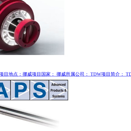
项目地点：挪威项目国家： 挪威所属公司： TDW项目简介： T