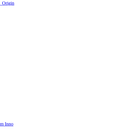
igin
Inno